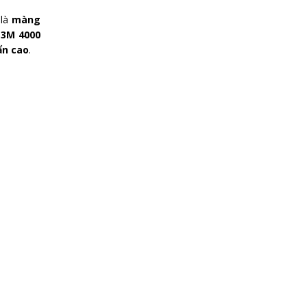
 là
màng
3M 4000
ẩn cao
.