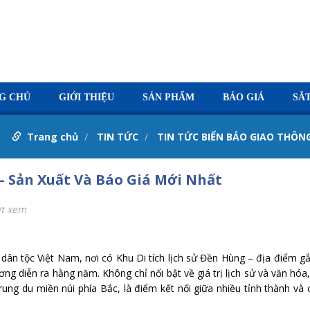
G CHỦ
GIỚI THIỆU
SẢN PHẨM
BÁO GIÁ
SẮ
Trang chủ
TIN TỨC
TIN TỨC BIỂN BÁO GIAO THÔN
– Sản Xuất Và Báo Giá Mới Nhất
ợt xem
dân tộc Việt Nam, nơi có Khu Di tích lịch sử Đền Hùng – địa điểm gắn
g diễn ra hằng năm. Không chỉ nổi bật về giá trị lịch sử và văn hóa
rung du miền núi phía Bắc, là điểm kết nối giữa nhiều tỉnh thành và 