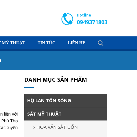
Hotline
0949371803
T MỸ THUẬT
TIN TỨC
LIÊN HỆ
G
DANH MỤC SẢN PHẨM
HỘ LAN TÔN SÓNG
SẮT MỸ THUẬT
 liền với
, Phú Thọ
HOA VĂN SẮT UỐN
các tuyến