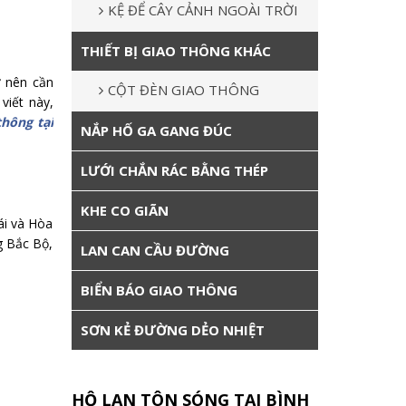
KỆ ĐỂ CÂY CẢNH NGOÀI TRỜI
THIẾT BỊ GIAO THÔNG KHÁC
ở nên cần
CỘT ĐÈN GIAO THÔNG
viết này,
thông tại
NẮP HỐ GA GANG ĐÚC
LƯỚI CHẮN RÁC BẰNG THÉP
KHE CO GIÃN
ái và Hòa
g Bắc Bộ,
LAN CAN CẦU ĐƯỜNG
BIỂN BÁO GIAO THÔNG
SƠN KẺ ĐƯỜNG DẺO NHIỆT
HỘ LAN TÔN SÓNG TẠI BÌNH