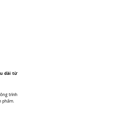
ều dài từ
công trình
ản phẩm.