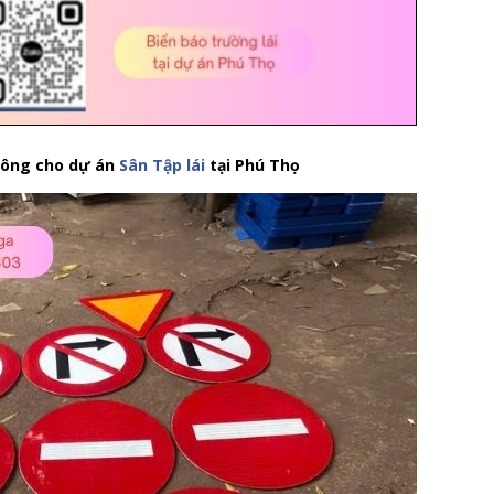
hông cho dự án
Sân Tập
lái
tại Phú Thọ