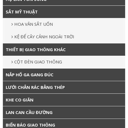
SẮT MỸ THUẬT
HOA VĂN SẮT UỐN
KỆ ĐỂ CÂY CẢNH NGOÀI TRỜI
THIẾT BỊ GIAO THÔNG KHÁC
CỘT ĐÈN GIAO THÔNG
NẮP HỐ GA GANG ĐÚC
LƯỚI CHẮN RÁC BẰNG THÉP
KHE CO GIÃN
LAN CAN CẦU ĐƯỜNG
BIỂN BÁO GIAO THÔNG