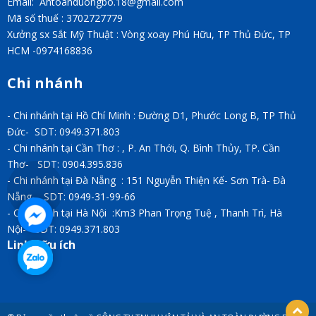
Email: Antoanduongbo.18@gmail.com
Mã số thuế : 3702727779
Xưởng sx Sắt Mỹ Thuật : Vòng xoay Phú Hữu, TP Thủ Đức, TP
HCM -0974168836
Chi nhánh
- Chi nhánh tại Hồ Chí Minh : Đường D1, Phước Long B, TP Thủ
Đức- SDT: 0949.371.803
- Chi nhánh tại Cần Thơ : , P. An Thới, Q. Bình Thủy, TP. Cần
Thơ- SDT: 0904.395.836
- Chi nhánh tại Đà Nẵng : 151 Nguyễn Thiện Kế- Sơn Trà- Đà
Nẵng- SDT: 0949-31-99-66
- Chi nhánh tại Hà Nội :Km3 Phan Trọng Tuệ , Thanh Trì, Hà
Nội- SDT: 0949.371.803
Link hữu ích