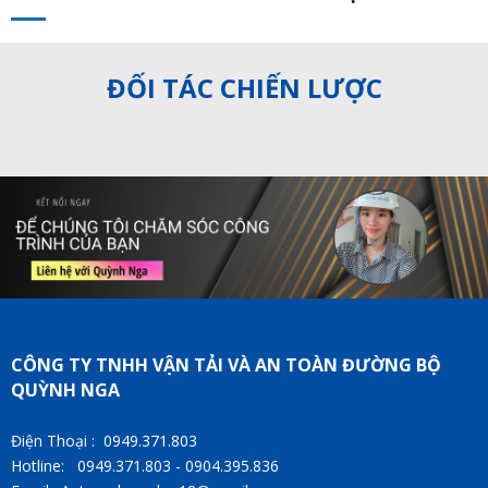
ĐỐI TÁC CHIẾN LƯỢC
CÔNG TY TNHH VẬN TẢI VÀ AN TOÀN ĐƯỜNG BỘ
QUỲNH NGA
Điện Thoại : 0949.371.803
Hotline: 0949.371.803 - 0904.395.836