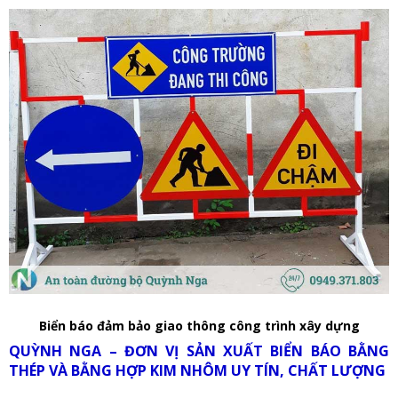
Biển báo đảm bảo giao thông công trình xây dựng
QUỲNH NGA – ĐƠN VỊ SẢN XUẤT BIỂN BÁO BẰNG
THÉP VÀ BẰNG HỢP KIM NHÔM UY TÍN, CHẤT LƯỢNG