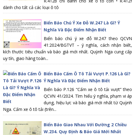
R.412b chỉ dành cho xe ô tô con • R.412f
dành cho tất cả các loại ô tô
Biển Báo Chú Ý Xe Đỗ W.247 Là Gì? Ý
Nghĩa Và Đặc Điểm Nhận Biết
Biển báo chú ý xe đỗ W.247 theo QCVN
41:2024/BGTVT – ý nghĩa, cách nhận biết,
kích thước tiêu chuẩn và báo giá mới nhất. Quỳnh Nga cung cấp
uy tín, giao hàng toàn...
Biển Báo Cấm Ô Tô Tải Vượt P.126 Là Gì?
Ý Nghĩa Và Đặc Điểm Nhận Biết
Biển báo P.126 “Cấm xe ô tô tải vượt” theo
QCVN 41/2024. Tìm hiểu ý nghĩa, phạm vi áp
dụng, hiệu lực và báo giá mới nhất từ Quỳnh
Nga. Cấm xe ô tô tải (trên...
Biển Báo Giao Nhau Với Đường 2 Chiều
W.234. Quy Định & Báo Giá Mới Nhất