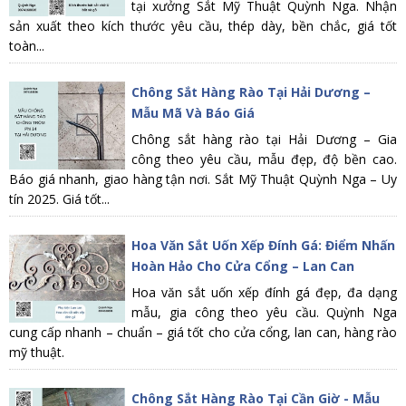
tại xưởng Sắt Mỹ Thuật Quỳnh Nga. Nhận
sản xuất theo kích thước yêu cầu, thép dày, bền chắc, giá tốt
toàn...
Chông Sắt Hàng Rào Tại Hải Dương –
Mẫu Mã Và Báo Giá
Chông sắt hàng rào tại Hải Dương – Gia
công theo yêu cầu, mẫu đẹp, độ bền cao.
Báo giá nhanh, giao hàng tận nơi. Sắt Mỹ Thuật Quỳnh Nga – Uy
tín 2025. Giá tốt...
Hoa Văn Sắt Uốn Xếp Đính Gá: Điểm Nhấn
Hoàn Hảo Cho Cửa Cổng – Lan Can
Hoa văn sắt uốn xếp đính gá đẹp, đa dạng
mẫu, gia công theo yêu cầu. Quỳnh Nga
cung cấp nhanh – chuẩn – giá tốt cho cửa cổng, lan can, hàng rào
mỹ thuật.
Chông Sắt Hàng Rào Tại Cần Giờ - Mẫu