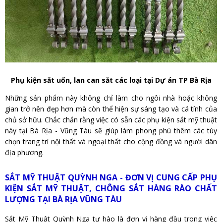
Phụ kiện sắt uốn, lan can sắt các loại tại Dự án TP Bà Rịa
Những sản phẩm này không chỉ làm cho ngôi nhà hoặc không
gian trở nên đẹp hơn mà còn thể hiện sự sáng tạo và cá tính của
chủ sở hữu. Chắc chắn rằng việc có sẵn các phụ kiện sắt mỹ thuật
này tại Bà Rịa - Vũng Tàu sẽ giúp làm phong phú thêm các tùy
chọn trang trí nội thất và ngoại thất cho cộng đồng và người dân
địa phương.
SẮT MỸ THUẬT QUỲNH NGA - ĐƠN VỊ CUNG CẤP PHỤ
KIỆN SẮT MỸ THUẬT, CHÔNG SẮT HÀNG RÀO CHẤT
LƯỢNG TẠI BÀ RỊA VŨNG TÀU
Sắt Mỹ Thuật Quỳnh Nga tự hào là đơn vị hàng đầu trong việc