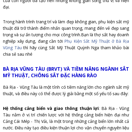
của con người đã tạo nên những không gian sống thú vị và hiện
đại.
Trong hành trình trang trí và làm đẹp không gian, phụ kiện sắt mỹ
thuật đã trở thành điểm nhấn quan trọng, mang đến vẻ đẹp sang
trọng và sự ấn tượng cho mọi công trình.Bạn là thợ sắt hay doanh
nghiệp xây dựng, đang cần tới
Phụ Kiện Sắt Mỹ Thuật ở Bà Rịa
Vũng Tàu
thì hãy cùng Sắt Mỹ Thuật Quỳnh Nga tham khảo bài
chia sẻ sau nhé
BÀ RỊA VŨNG TÀU (BRVT) VÀ TIỀM NĂNG NGÀNH SẮT
MỸ THUẬT, CHÔNG SẮT ĐẶC HÀNG RÀO
Bà Rịa - Vũng Tàu là một tỉnh có tiềm năng lớn cho ngành sắt mỹ
thuật, và điều này có thể được lý giải bằng một số yếu tố sau đây:
Hệ thống cảng biển và giao thông thuận lợi
: Bà Rịa - Vũng
Tàu nằm ở vị trí chiến lược với hệ thống cảng biển hiện đại như
Cảng Cái Mép - Thị Vải, là một trong những cảng biển lớn nhất cả
nước. Điều này tạo điều kiện thuận lợi cho vận chuyển nguyên liệu