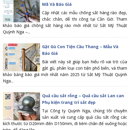
Mã Và Báo Giá
Cập nhật các mẫu chông sắt hàng rào đẹp,
chắc chắn, dễ thi công tại Cần Giờ. Tham
khảo báo giá chông sắt hàng rào mới nhất từ Sắt Mỹ Thuật
Quỳnh Nga –...
Gật Gù Con Tiện Cầu Thang – Mẫu Và
Báo Giá
Bài viết này sẽ giúp bạn hiểu rõ vai trò của
gật gù, phân loại con tiện phổ biến, và tham
khảo bảng báo giá mới nhất năm 2025 từ Sắt Mỹ Thuật Quỳnh
Nga...
Quả cầu sắt rỗng – Quả cầu sắt Lan can
Phụ kiện trang trí sắt đẹp
Tại Công ty Quỳnh Nga, chúng tôi chuyên
sản xuất và cung cấp quả cầu sắt rỗng các
kích thước từ D20mm đến D150mm, đi kèm chân đế vuông hoặc
tròn, dễ dàng lắp...