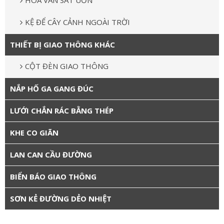
HOA VĂN SẮT UỐN
KỆ ĐỂ CÂY CẢNH NGOÀI TRỜI
THIẾT BỊ GIAO THÔNG KHÁC
CỘT ĐÈN GIAO THÔNG
NẮP HỐ GA GANG ĐÚC
LƯỚI CHẮN RÁC BẰNG THÉP
KHE CO GIÃN
LAN CAN CẦU ĐƯỜNG
BIỂN BÁO GIAO THÔNG
SƠN KẺ ĐƯỜNG DẺO NHIỆT