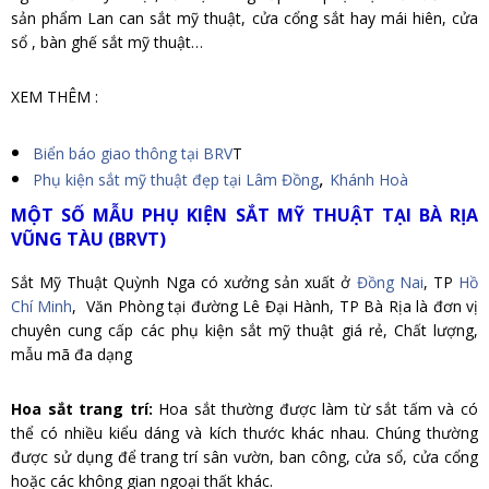
sản phẩm Lan can sắt mỹ thuật, cửa cổng sắt hay mái hiên, cửa
sổ , bàn ghế sắt mỹ thuật…
XEM THÊM :
Biển báo giao thông tại BRV
T
,
Phụ kiện sắt mỹ thuật đẹp tại Lâm Đồng
Khánh Hoà
MỘT SỐ MẪU PHỤ KIỆN SẮT MỸ THUẬT TẠI BÀ RỊA
VŨNG TÀU (BRVT)
Sắt Mỹ Thuật Quỳnh Nga có xưởng sản xuất ở
Đồng Nai
, TP
Hồ
Chí Minh
, Văn Phòng tại đường Lê Đại Hành, TP Bà Rịa là đơn vị
chuyên cung cấp các phụ kiện sắt mỹ thuật giá rẻ, Chất lượng,
mẫu mã đa dạng
Hoa sắt trang trí:
Hoa sắt thường được làm từ sắt tấm và có
thể có nhiều kiểu dáng và kích thước khác nhau. Chúng thường
được sử dụng để trang trí sân vườn, ban công, cửa sổ, cửa cổng
hoặc các không gian ngoại thất khác.