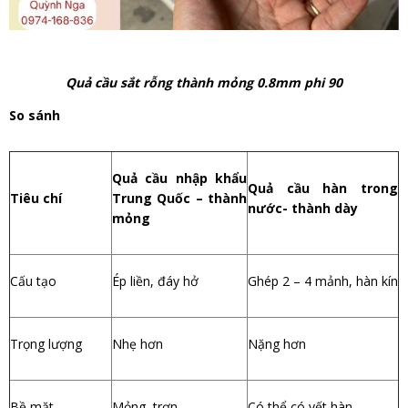
Quả cầu sắt rỗng thành mỏng 0.8mm phi 90
So sánh
Quả cầu nhập khẩu
Quả cầu hàn trong
Tiêu chí
Trung Quốc – thành
nước- thành dày
mỏng
Cấu tạo
Ép liền, đáy hở
Ghép 2 – 4 mảnh, hàn kín
Trọng lượng
Nhẹ hơn
Nặng hơn
Bề mặt
Mỏng, trơn
Có thể có vết hàn