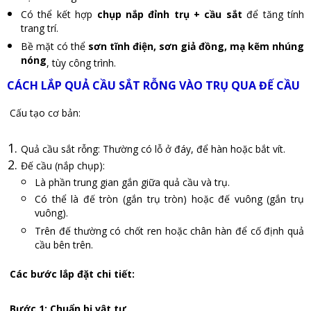
Có thể kết hợp
chụp nắp đỉnh trụ + cầu sắt
để tăng tính
trang trí.
Bề mặt có thể
sơn tĩnh điện, sơn giả đồng, mạ kẽm nhúng
nóng
, tùy công trình.
CÁCH LẮP QUẢ CẦU SẮT RỖNG VÀO TRỤ QUA ĐẾ CẦU
Cấu tạo cơ bản:
Quả cầu sắt rỗng: Thường có lỗ ở đáy, để hàn hoặc bắt vít.
Đế cầu (nắp chụp):
Là phần trung gian gắn giữa quả cầu và trụ.
Có thể là đế tròn (gắn trụ tròn) hoặc đế vuông (gắn trụ
vuông).
Trên đế thường có chốt ren hoặc chân hàn để cố định quả
cầu bên trên.
Các bước lắp đặt chi tiết:
Bước 1: Chuẩn bị vật tư