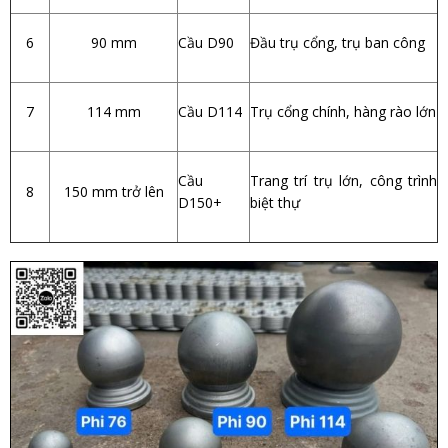
6
90 mm
Cầu D90
Đầu trụ cổng, trụ ban công
7
114 mm
Cầu D114
Trụ cổng chính, hàng rào lớn
Cầu
Trang trí trụ lớn, công trình
8
150 mm trở lên
D150+
biệt thự