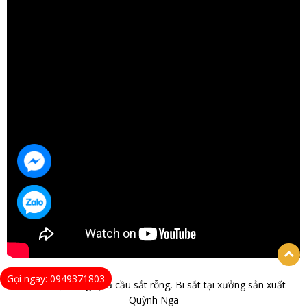
Gọi ngay: 0949371803
Video mặt hàng Quả cầu sắt rỗng, Bi sắt tại xưởng sản xuất
Quỳnh Nga