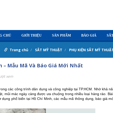
G CHỦ
GIỚI THIỆU
SẢN PHẨM
BÁO GIÁ
SẮ
Trang chủ
SẮT MỸ THUẬT
PHỤ KIỆN SẮT MỸ THUẬ
h – Mẫu Mã Và Báo Giá Mới Nhất
ượt xem
 trong các công trình dân dụng và công nghiệp tại TP.HCM. Nhờ khả n
ặt, mũi mác ngày càng được ưa chuộng trong nhiều loại hàng rào. Bài 
sử dụng phổ biến tại Hồ Chí Minh, các mẫu mã thông dụng, báo giá mớ