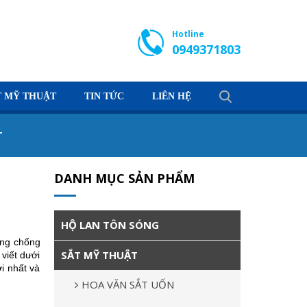
Hotline
0949371803
T MỸ THUẬT
TIN TỨC
LIÊN HỆ
T
DANH MỤC SẢN PHẨM
HỘ LAN TÔN SÓNG
ăng chống
SẮT MỸ THUẬT
viết dưới
i nhất và
HOA VĂN SẮT UỐN