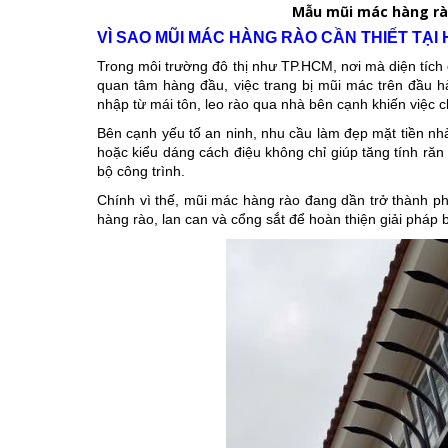
Mẫu mũi mác hàng rào
VÌ SAO MŨI MÁC HÀNG RÀO CẦN THIẾT TẠI 
Trong môi trường đô thị như TP.HCM, nơi mà diện tích
quan tâm hàng đầu, việc trang bị mũi mác trên đầu hà
nhập từ mái tôn, leo rào qua nhà bên cạnh khiến việc 
Bên cạnh yếu tố an ninh, nhu cầu làm đẹp mặt tiền nh
hoặc kiểu dáng cách điệu không chỉ giúp tăng tính răn
bộ công trình.
Chính vì thế, mũi mác hàng rào đang dần trở thành phụ 
hàng rào, lan can và cổng sắt để hoàn thiện giải pháp