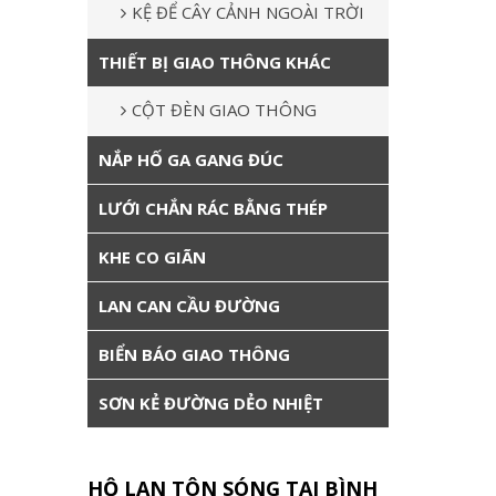
KỆ ĐỂ CÂY CẢNH NGOÀI TRỜI
THIẾT BỊ GIAO THÔNG KHÁC
CỘT ĐÈN GIAO THÔNG
NẮP HỐ GA GANG ĐÚC
LƯỚI CHẮN RÁC BẰNG THÉP
KHE CO GIÃN
LAN CAN CẦU ĐƯỜNG
BIỂN BÁO GIAO THÔNG
SƠN KẺ ĐƯỜNG DẺO NHIỆT
HỘ LAN TÔN SÓNG TẠI BÌNH