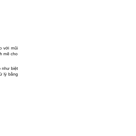
o với mũi
ạnh mẽ cho
 như biệt
xử lý bằng