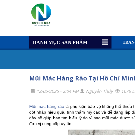
DANH MỤC SẢN PHẨM
TRAN
Mũi Mác Hàng Rào Tại Hồ Chí Min
12/05/2025 - 2:04 PM
Nguyễn Thúy
1676 L
Mũi mác hàng rào
là phụ kiện bảo vệ không thể thiếu
đột nhập hiệu quả, tính thẩm mỹ cao và dễ dàng lắp đ
đây sẽ giúp bạn tìm hiểu lý do vì sao mũi mác được 
đơn vị cung cấp uy tín.