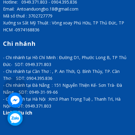
Hotline: 0949.371.803 - 0904.395.836
Email: Antoanduongbo.18@gmail.com
Mã số thuế : 3702727779
Xưởng sx Sắt Mỹ Thuật : Vòng xoay Phú Hữu, TP Thủ Đức, TP
HCM -0974168836
Chi nhánh
- Chi nhánh tại Hồ Chí Minh : Đường D1, Phước Long B, TP Thủ
Đức- SDT: 0949.371.803
- Chi nhánh tại Cần Thơ : , P. An Thới, Q. Bình Thủy, TP. Cần
Thơ- SDT: 0904.395.836
- Chi nhánh tại Đà Nẵng : 151 Nguyễn Thiện Kế- Sơn Trà- Đà
Nẵng- SDT: 0949-31-99-66
- Chi nhánh tại Hà Nội :Km3 Phan Trọng Tuệ , Thanh Trì, Hà
Nội- SDT: 0949.371.803
Link hữu ích