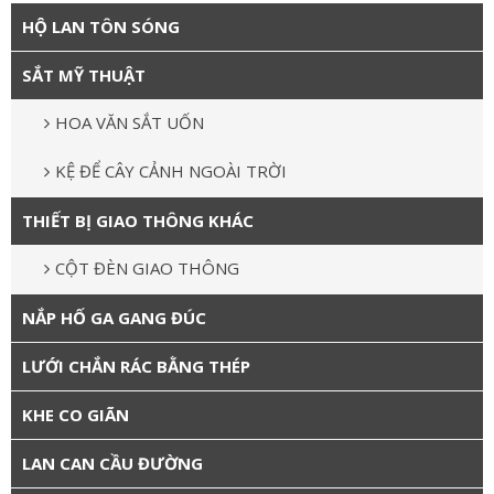
HỘ LAN TÔN SÓNG
SẮT MỸ THUẬT
HOA VĂN SẮT UỐN
KỆ ĐỂ CÂY CẢNH NGOÀI TRỜI
THIẾT BỊ GIAO THÔNG KHÁC
CỘT ĐÈN GIAO THÔNG
NẮP HỐ GA GANG ĐÚC
LƯỚI CHẮN RÁC BẰNG THÉP
KHE CO GIÃN
LAN CAN CẦU ĐƯỜNG