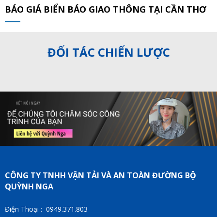
BÁO GIÁ BIỂN BÁO GIAO THÔNG TẠI CẦN THƠ
ĐỐI TÁC CHIẾN LƯỢC
CÔNG TY TNHH VẬN TẢI VÀ AN TOÀN ĐƯỜNG BỘ
QUỲNH NGA
Điện Thoại : 0949.371.803