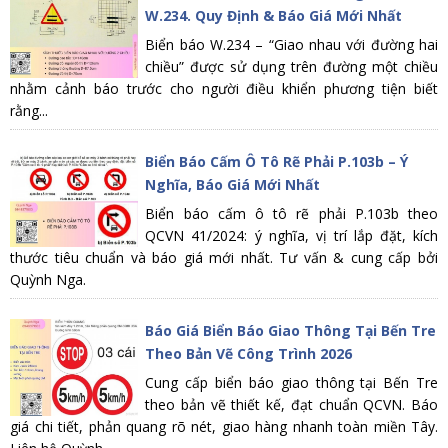
W.234. Quy Định & Báo Giá Mới Nhất
Biển báo W.234 – “Giao nhau với đường hai
chiều” được sử dụng trên đường một chiều
nhằm cảnh báo trước cho người điều khiển phương tiện biết
rằng...
Biển Báo Cấm Ô Tô Rẽ Phải P.103b – Ý
Nghĩa, Báo Giá Mới Nhất
Biển báo cấm ô tô rẽ phải P.103b theo
QCVN 41/2024: ý nghĩa, vị trí lắp đặt, kích
thước tiêu chuẩn và báo giá mới nhất. Tư vấn & cung cấp bởi
Quỳnh Nga.
Báo Giá Biển Báo Giao Thông Tại Bến Tre
Theo Bản Vẽ Công Trình 2026
Cung cấp biển báo giao thông tại Bến Tre
theo bản vẽ thiết kế, đạt chuẩn QCVN. Báo
giá chi tiết, phản quang rõ nét, giao hàng nhanh toàn miền Tây.