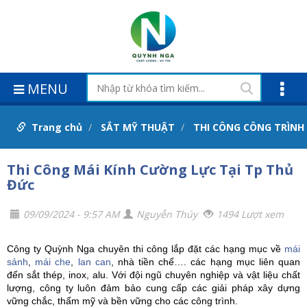
MENU
Trang chủ
SẮT MỸ THUẬT
THI CÔNG CÔNG TRÌNH
Thi Công Mái Kính Cường Lực Tại Tp Thủ
Đức
09/09/2024 - 9:57 AM
Nguyễn Thúy
1494 Lượt xem
Công ty Quỳnh Nga chuyên thi công lắp đặt các hạng mục về
mái
sảnh
,
mái che
,
lan can
, nhà tiền chế…. các hạng mục liên quan
đến sắt thép, inox, alu. Với đội ngũ chuyên nghiệp và vật liệu chất
lượng, công ty luôn đảm bảo cung cấp các giải pháp xây dựng
vững chắc, thẩm mỹ và bền vững cho các công trình.