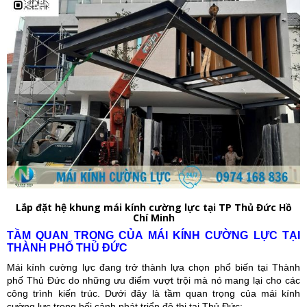
Lắp đặt hệ khung mái kính cường lực tại TP Thủ Đức Hồ
Chí Minh
TẦM QUAN TRỌNG CỦA MÁI KÍNH CƯỜNG LỰC TẠI
THÀNH PHỐ THỦ ĐỨC
Mái kính cường lực đang trở thành lựa chọn phổ biến tại Thành
phố Thủ Đức do những ưu điểm vượt trội mà nó mang lại cho các
công trình kiến trúc. Dưới đây là tầm quan trọng của mái kính
cường lực trong bối cảnh phát triển đô thị tại Thủ Đức: