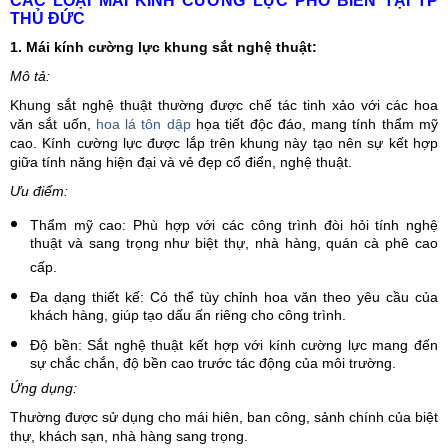
CÁC LOẠI MÁI KÍNH CƯỜNG LỰC PHỔ BIẾN TẠI TP
THỦ ĐỨC
1. Mái kính cường lực khung sắt nghệ thuật:
Mô tả:
Khung sắt nghệ thuật thường được chế tác tinh xảo với các hoa
văn sắt uốn,
hoa lá tôn dập
họa tiết độc đáo, mang tính thẩm mỹ
cao. Kính cường lực được lắp trên khung này tạo nên sự kết hợp
giữa tính năng hiện đại và vẻ đẹp cổ điển, nghệ thuật.
Ưu điểm:
Thẩm mỹ cao: Phù hợp với các công trình đòi hỏi tính nghệ
thuật và sang trọng như biệt thự, nhà hàng, quán cà phê cao
cấp.
Đa dạng thiết kế: Có thể tùy chỉnh hoa văn theo yêu cầu của
khách hàng, giúp tạo dấu ấn riêng cho công trình.
Độ bền: Sắt nghệ thuật kết hợp với kính cường lực mang đến
sự chắc chắn, độ bền cao trước tác động của môi trường.
Ứng dụng:
Thường được sử dụng cho mái hiên, ban công, sảnh chính của biệt
thự, khách sạn, nhà hàng sang trọng.