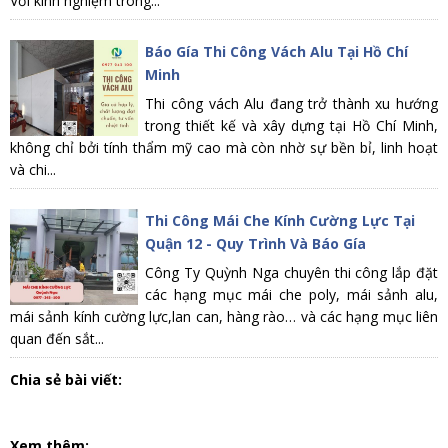
Với kinh nghiệm trong...
Báo Gía Thi Công Vách Alu Tại Hồ Chí
Minh
Thi công vách Alu đang trở thành xu hướng
trong thiết kế và xây dựng tại Hồ Chí Minh,
không chỉ bởi tính thẩm mỹ cao mà còn nhờ sự bền bỉ, linh hoạt
và chi...
Thi Công Mái Che Kính Cường Lực Tại
Quận 12 - Quy Trình Và Báo Gía
Công Ty Quỳnh Nga chuyên thi công lắp đặt
các hạng mục mái che poly, mái sảnh alu,
mái sảnh kính cường lực,lan can, hàng rào… và các hạng mục liên
quan đến sắt...
Chia sẻ bài viết:
Xem thêm:
,