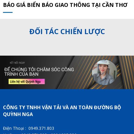
BÁO GIÁ BIỂN BÁO GIAO THÔNG TẠI CẦN THƠ
ĐỐI TÁC CHIẾN LƯỢC
CÔNG TY TNHH VẬN TẢI VÀ AN TOÀN ĐƯỜNG BỘ
QUỲNH NGA
Điện Thoại : 0949.371.803