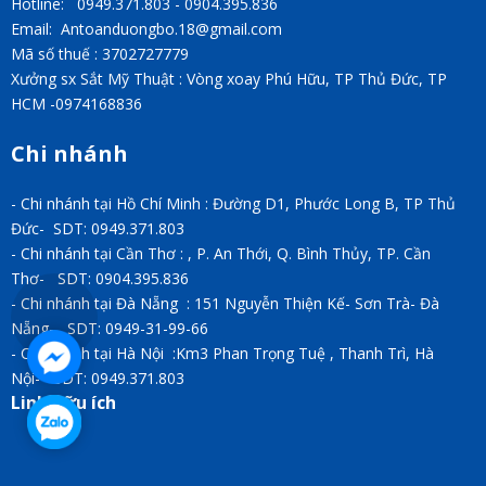
Hotline: 0949.371.803 - 0904.395.836
Email: Antoanduongbo.18@gmail.com
Mã số thuế : 3702727779
Xưởng sx Sắt Mỹ Thuật : Vòng xoay Phú Hữu, TP Thủ Đức, TP
HCM -0974168836
Chi nhánh
- Chi nhánh tại Hồ Chí Minh : Đường D1, Phước Long B, TP Thủ
Đức- SDT: 0949.371.803
- Chi nhánh tại Cần Thơ : , P. An Thới, Q. Bình Thủy, TP. Cần
Thơ- SDT: 0904.395.836
- Chi nhánh tại Đà Nẵng : 151 Nguyễn Thiện Kế- Sơn Trà- Đà
Nẵng- SDT: 0949-31-99-66
- Chi nhánh tại Hà Nội :Km3 Phan Trọng Tuệ , Thanh Trì, Hà
Nội- SDT: 0949.371.803
Link hữu ích