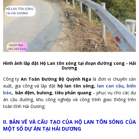
Hình ảnh lắp đặt Hộ Lan tôn sóng tại đoạn đường cong - Hải
Dương
Công ty
An Toàn Đường Bộ Quỳnh Nga
là đơn vị chuyên sản
xuất, gia công và lắp đặt
hộ lan tôn sóng,
lan can cầu
,
biển
báo
, bản đệm, bulong, tiêu phản quang
– phục vụ cho các dự
án cầu đường, khu công nghiệp và công trình giao thông trên
toàn tỉnh Hải Dương.
II. BẢN VẼ VÀ CẤU TẠO CỦA HỘ LAN TÔN SÓNG CỦA
MỘT SỐ DỰ ÁN TẠI HẢI DƯƠNG