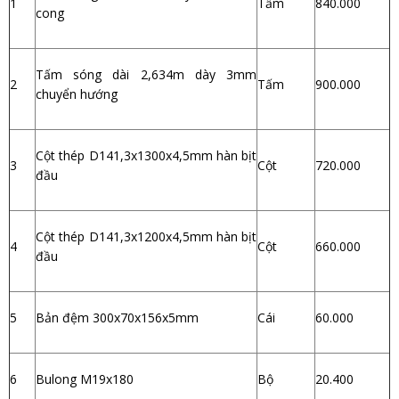
1
Tấm
840.000
cong
Tấm sóng dài 2,634m dày 3mm
2
Tấm
900.000
chuyển hướng
Cột thép D141,3x1300x4,5mm hàn bịt
3
Cột
720.000
đầu
Cột thép D141,3x1200x4,5mm hàn bịt
4
Cột
660.000
đầu
5
Bản đệm 300x70x156x5mm
Cái
60.000
6
Bulong M19x180
Bộ
20.400