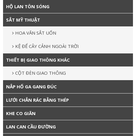
HỘ LAN TÔN SÓNG
SẮT MỸ THUẬT
HOA VĂN SẮT UỐN
KỆ ĐỂ CÂY CẢNH NGOÀI TRỜI
THIẾT BỊ GIAO THÔNG KHÁC
CỘT ĐÈN GIAO THÔNG
NẮP HỐ GA GANG ĐÚC
LƯỚI CHẮN RÁC BẰNG THÉP
KHE CO GIÃN
LAN CAN CẦU ĐƯỜNG