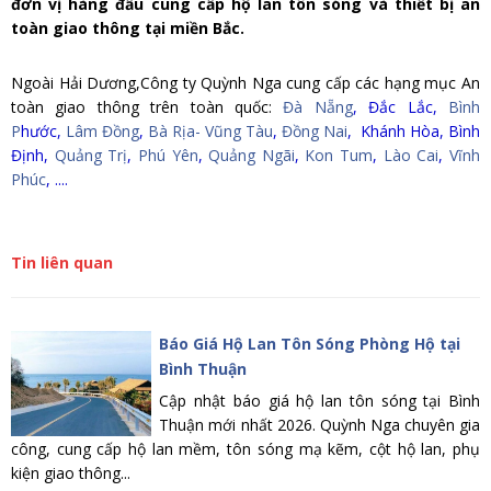
đơn vị hàng đầu cung cấp hộ lan tôn sóng và thiết bị an
toàn giao thông tại miền Bắc.
Ngoài Hải Dương,Công ty Quỳnh Nga cung cấp các hạng mục An
toàn giao thông trên toàn quốc:
Đà Nẵng
,
Đắc Lắc
,
Bình
P
hước,
Lâm Đồng
,
Bà Rịa- Vũng Tàu
,
Đồng Nai
, Khánh Hòa, Bình
Định,
Quảng Trị
,
Phú Yên
,
Quảng Ngãi
,
Kon Tum
,
Lào Cai
,
Vĩnh
Phúc
, ....
Tin liên quan
Báo Giá Hộ Lan Tôn Sóng Phòng Hộ tại
Bình Thuận
Cập nhật báo giá hộ lan tôn sóng tại Bình
Thuận mới nhất 2026. Quỳnh Nga chuyên gia
công, cung cấp hộ lan mềm, tôn sóng mạ kẽm, cột hộ lan, phụ
kiện giao thông...