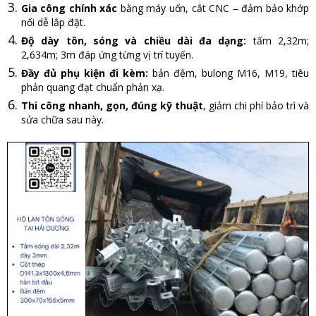
Gia công chính xác
bằng máy uốn, cắt CNC – đảm bảo khớp
nối dễ lắp đặt.
Độ dày tôn, sóng và chiều dài đa dạng:
tấm 2,32m;
2,634m; 3m đáp ứng từng vị trí tuyến.
Đầy đủ phụ kiện đi kèm:
bản đệm, bulong M16, M19, tiêu
phản quang đạt chuẩn phản xạ.
Thi công nhanh, gọn, đúng kỹ thuật
, giảm chi phí bảo trì và
sửa chữa sau này.