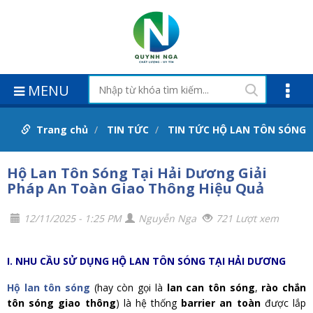
MENU
Trang chủ
TIN TỨC
TIN TỨC HỘ LAN TÔN SÓNG
Hộ Lan Tôn Sóng Tại Hải Dương Giải
Pháp An Toàn Giao Thông Hiệu Quả
12/11/2025 - 1:25 PM
Nguyễn Nga
721 Lượt xem
I. NHU CẦU SỬ DỤNG HỘ LAN TÔN SÓNG TẠI HẢI DƯƠNG
Hộ lan tôn sóng
(hay còn gọi là
lan can tôn sóng
,
rào chắn
tôn sóng giao thông
) là hệ thống
barrier an toàn
được lắp