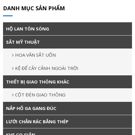
DANH MỤC SẢN PHẨM
HỘ LAN TÔN SÓNG
SẮT MỸ THUẬT
HOA VĂN SẮT UỐN
KỆ ĐỂ CÂY CẢNH NGOÀI TRỜI
THIẾT BỊ GIAO THÔNG KHÁC
CỘT ĐÈN GIAO THÔNG
NẮP HỐ GA GANG ĐÚC
LƯỚI CHẮN RÁC BẰNG THÉP
KHE CO GIÃN