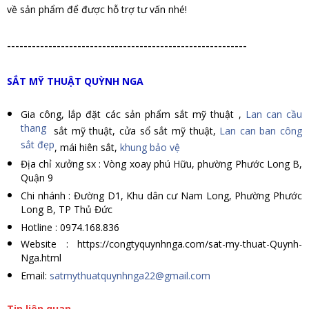
về sản phẩm để được hỗ trợ tư vấn nhé!
----------------------------------------------------------
SẮT MỸ THUẬT QUỲNH NGA
Gia công, lắp đặt các sản phẩm sắt mỹ thuật ,
Lan can cầu
thang
sắt mỹ thuật, cửa sổ sắt mỹ thuật,
Lan can ban công
sắt đẹp
, mái hiên sắt,
khung bảo vệ
Địa chỉ xưởng sx : Vòng xoay phú Hữu, phường Phước Long B,
Quận 9
Chi nhánh : Đường D1, Khu dân cư Nam Long, Phường Phước
Long B, TP Thủ Đức
Hotline : 0974.168.836
Website : https://congtyquynhnga.com/sat-my-thuat-Quynh-
Nga.html
Email:
satmythuatquynhnga22@gmail.com
Tin liên quan