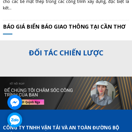
cho các bề mặt thép trong các công trình xây dựng, đặc biệt là
kết...
BÁO GIÁ BIỂN BÁO GIAO THÔNG TẠI CẦN THƠ
ĐỐI TÁC CHIẾN LƯỢC
CÔNG TY TNHH VẬN TẢI VÀ AN TOÀN ĐƯỜNG BỘ